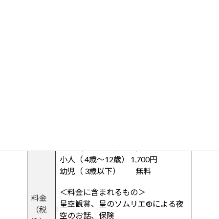
平和創造の森公園 管理事務所前広
集合
場
場所
中央駐車場
へお停めください。＞＞
Google Map
持ち
レジャーシートをご持参ください。
物
寝っ転がれるサイズがおすすめ★
申し
事前予約制
込み
下記申込みフォーム or 直接メールの
方法
み
大人（13歳以上） 2,500円
小人（ 4歳～12歳） 1,700円
幼児（ 3歳以下） 無料
＜料金に含まれるもの＞
料金
星空観賞、星のソムリエ®︎による夜
（税
空のお話、保険