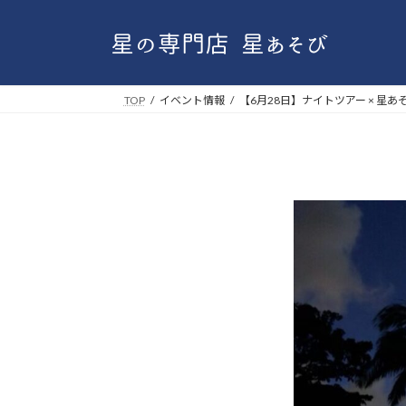
コ
ナ
ン
ビ
テ
ゲ
ン
ー
ツ
シ
TOP
イベント情報
【6月28日】ナイトツアー × 星
へ
ョ
ス
ン
キ
に
ッ
移
プ
動