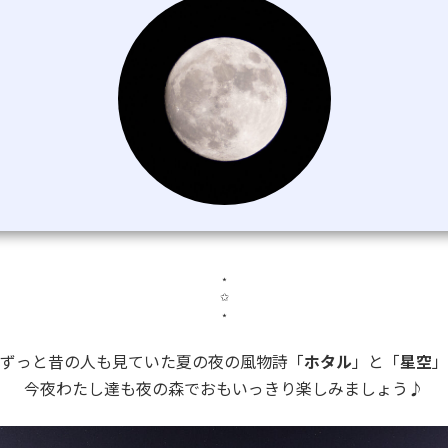
⋆
✩
⋆
ずっと昔の人も見ていた
夏の夜の風物詩「
ホタル
」と「
星空
」
今夜わたし達も夜の森で
おもいっきり楽しみましょう♪