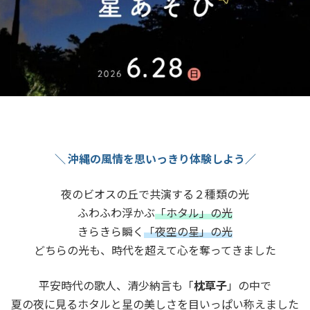
＼ 沖縄の風情を思いっきり体験しよう／
夜のビオスの丘で共演する２種類の光
ふわふわ浮かぶ
「ホタル」の光
きらきら瞬く
「夜空の星」の光
どちらの光も、時代を超えて心を奪ってきました
平安時代の歌人、清少納言も「
枕草子
」の中で
夏の夜に見るホタルと星の美しさを
目いっぱい称えました