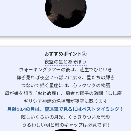
おすすめポイント
③
夜空の星とあそぼう
ウォーキングツアーの後は、芝生でひといき
仰ぎ見れば夜空いっぱいに広々、星たちの輝き
つないで描く星座には、心ワクワクの物語
母が娘を想う「
おとめ座
」、
勇者と獅子の激闘「
しし座
」
ギリシア神話の名場面が夜空に蘇ります
月齢13.4の月は、望遠鏡で見るには
ベストタイミング！
眩しいくらいの月光、くっきりついた陰影
うるわしい明と暗のギャップは必見です!!