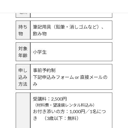
開催
あまわりパーク
場所
持ち
筆記用具（鉛筆・消しゴムなど）、
物
飲み物
対象
小学生
年齢
申し
事前予約制
込み
下記申込みフォーム or 直接メールの
方法
み
受講料：2,500円
（材料費・望遠鏡レンタル料込み）
お付き添いの方：1,000円／1名につ
き （3歳以下：無料）