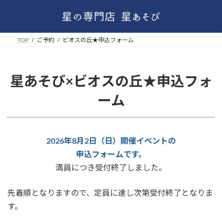
コ
ナ
TOP
ご予約
ビオスの丘★申込フォーム
ン
ビ
テ
ゲ
ン
ー
星あそび×ビオスの丘★申込フォ
ツ
シ
ーム
へ
ョ
ス
ン
キ
に
ッ
移
2026年8月2日（日）開催イベントの
プ
動
申込フォームです。
満員につき受付終了しました。
先着順となりますので、定員に達し次第受付終了となりま
す。