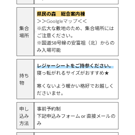
県民の森 総合案内棟
＞＞
Goolgleマップ
＜＜
集合
※広大な敷地のため、集合場所には
場所
ご注意ください。
※国道58号線の安富祖（北）からの
み入場可能
レジャーシートをご持参ください。
寝っ転がれるサイズがおすすめ★
持ち
物
寒くないよう暖かい格好でお越しく
ださいませ。
申し
事前予約制
込み
下記申込みフォーム or 直接メールの
方法
み