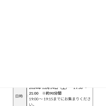
冬の夜空には、人気の
オリオン座、おうし座、ふたご座、
ペガスス座
など
見ごたえ充分！華やかに彩ります♪
流れ星を待つあいだには、
星座の物語を楽しんだり、望遠鏡で月や木星を見たり、
冬の星空でめいっぱい遊びましょう☆彡
共催：県民の森／沖縄文化スポーツイノベーション（株）
／タピックグループ
2024年 12月14日（土） 19:30 〜
21:00 ※約90分間
日時
19:00 〜 19:15までにお集まりくださ
い。