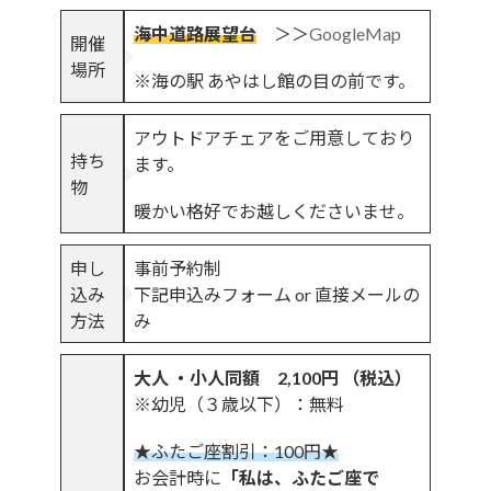
海中道路展望台
＞＞
GoogleMap
開催
場所
※海の駅 あやはし館の目の前です。
アウトドアチェアをご用意しており
持ち
ます。
物
暖かい格好でお越しくださいませ。
申し
事前予約制
込み
下記申込みフォーム or 直接メールの
方法
み
大人 ・小人同額 2,100円 （税込）
※幼児（３歳以下）：無料
★ふたご座割引：100円★
お会計時に
「私は、ふたご座で