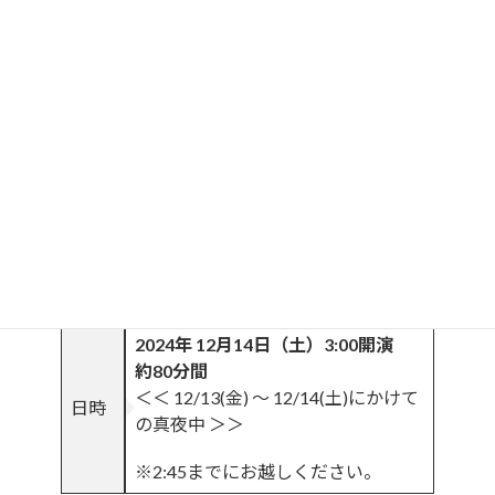
ちなみに国立天文台は３時から５時の間は
１時間に４０個
期待できるって☆彡
と、言うよりも何よりも！！
月がいなかったら、すばるの食は起きません！
ひかえ目にお伝えして星空としては、すっごい夜です☆
今年も、ふたご座流星群を心ゆくまで楽しみ尽くしましょ
う！
2024年 12月14日（土）3:00開演
約80分間
＜＜ 12/13(金) 〜 12/14(土)にかけて
日時
の真夜中
＞＞
※2:45までにお越しください。