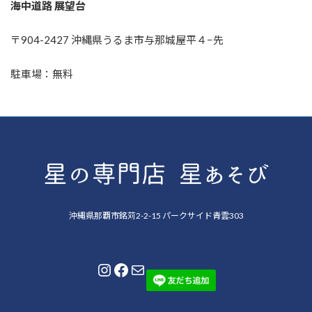
海中道路 展望台
〒904-2427 沖縄県うるま市与那城屋平４−先
駐車場：無料
沖縄県那覇市銘苅2-2-15 パークサイド青雲303
Instagram
Facebook
メール